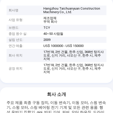
Hangzhou Taichuanyuan Construction
회사명
Machinery Co., Ltd.
제조업체
사업 유형:
무역 회사
브랜드:
TCY
종업 원수 실:
40~50 사람들
설립 년도:
2009
연간 매출:
US$ 1000000 - US$ 150000
17번18, 2번 건물, 한추 산업, 368번 탕지샤
회사 위치
도로, 신지 거리, 샤오산 구, 한추 시, 제주
지역
17번18, 2번 건물, 한추 산업, 368번 탕지샤
공장 위치
도로, 신지 거리, 샤오산 구, 한추 시, 제주
지역
회사 소개
주요 제품 최종 구동 장치, 이동 변속기, 이동 모터, 스윙 변속
기, 스윙 모터, 스링 베어링 전기 기계 및 모든 관련 용품: 행
성 운반기 집합기, gigi, 반지 기어, 커버, 모터 하우징, 드라이