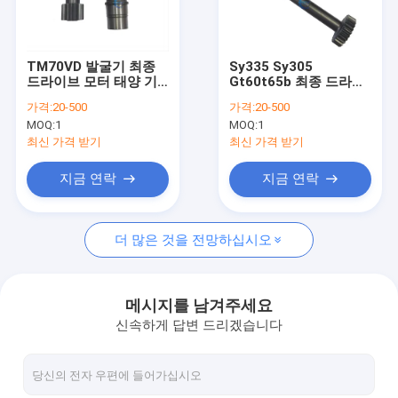
우리 에 관한 것
공장 투어
TM70VD 발굴기 최종
Sy335 Sy305
드라이브 모터 태양 기
Gt60t65b 최종 드라이
품질 관리
어 드라이브 샤프트 예
브 모터 샤프트 기어 후
가격:
20-500
가격:
20-500
비 부품
판 부화기 부품
MOQ:
1
MOQ:
1
130188000018 10빨
60008647k 12940221
저희와 연락
17빨 130188000721A
최신 가격 받기
최신 가격 받기
뉴스
지금 연락
지금 연락
인용 을 요청 하십시오
더 많은 것을 전망하십시오
굴삭기 말단 전동 왕복거리 모터
메시지를 남겨주세요
신속하게 답변 드리겠습니다
발굴기 이동 감소 기어박스
굴삭기 최종 드라이브 부품