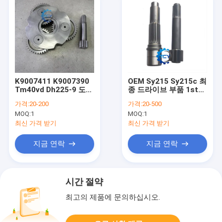
K9007411 K9007390
OEM Sy215 Sy215c 최
Tm40vd Dh225-9 도산
종 드라이브 부품 1st
후판 채굴기 부품 최종
여행 모터 샤프트 드라
가격:
20-200
가격:
20-500
드라이브 운반자 1호
이브 기어 샤프트
MOQ:
1
MOQ:
1
Assy
60158940 60158983
최신 가격 받기
최신 가격 받기
지금 연락
지금 연락
시간 절약
최고의 제품에 문의하십시오.