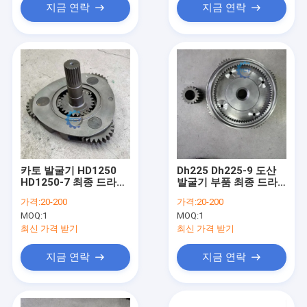
지금 연락
지금 연락
카토 발굴기 HD1250
Dh225 Dh225-9 도산
HD1250-7 최종 드라이
발굴기 부품 최종 드라
브 부품 여행 행성 운반
이브 운반기 2호 Assy
가격:
20-200
가격:
20-200
기어
K9007412 K9007391
MOQ:
1
MOQ:
1
Tm40vd
최신 가격 받기
최신 가격 받기
지금 연락
지금 연락