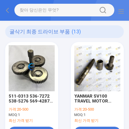
굴삭기 최종 드라이브 부품
(13)
511-0313 536-7272
YANMAR SV100
538-5276 569-4287
TRAVEL MOTOR
593-5615 569-4287
172499-73600 셰프트
가격:
20-500
가격:
20-500
CAT 320GC 320GX
드라이브 기어 셰프트
MOQ:
1
MOQ:
1
323GC용 최종 구동 부
172499-73370
품
172499-73410 커플링
최신 가격 받기
최신 가격 받기