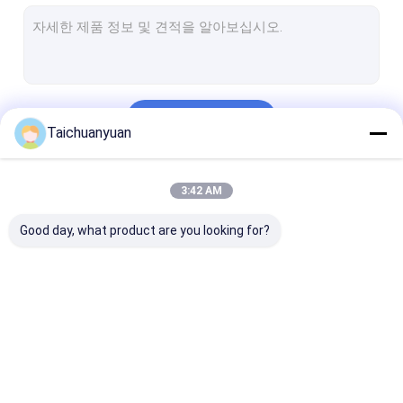
발굴기 스윙 드라이브 모터
발굴기 스윙 감소 기어박스
굴삭기 변동 드라이브부
계속하다
굴삭기 유압펌프
Taichuanyuan
굴삭기 유압 펌프부
우리의 카테고리
3:42 AM
센터 조인트 조립
Good day, what product are you looking for?
엔진 제품
굴삭기 말단 전동 왕복
발굴기 이동 감소 기어
굴삭기 최종 드
거리 모터
박스
부품