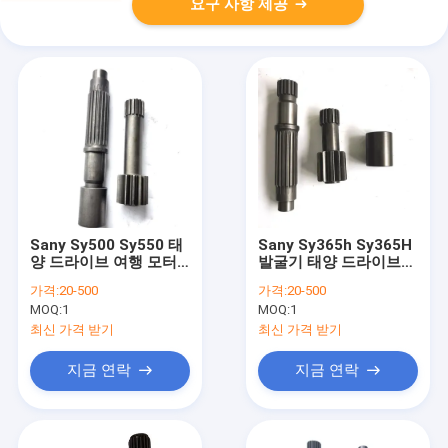
요구 사항 제공
Sany Sy500 Sy550 태
Sany Sy365h Sy365H
양 드라이브 여행 모터
발굴기 태양 드라이브
샤프트 부품 1st
기어 샤프트 수압 모터
가격:
20-500
가격:
20-500
60307498
부품
MOQ:
1
MOQ:
1
130101010262A004
최신 가격 받기
최신 가격 받기
지금 연락
지금 연락