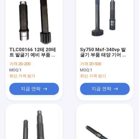
TLC00166 12테 20테
Sy750 Msf-340vp 발
트 발굴기 예비 부품 태
굴기 부품 태양 기어 드
양 기어 모터 샤프트
라이브 여행 모터 샤프
가격:
20-200
가격:
20-500
LB00545
트 60357857
MOQ:
1
MOQ:
1
최신 가격 받기
최신 가격 받기
지금 연락
지금 연락
집
제품
비디오