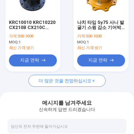
우리 에 관한 것
공장 투어
KRC10010 KRC10220
나치 타입 Sy75 사니 발
CX210B CX210C
굴기 스윙 감소 기어박
품질 관리
SH210A5 장치 스윙 기
스 드라이브 PCR-5B-
가격:
500-1000
가격:
500-1000
어박스
30A-FGP-9222A
MOQ:
1
MOQ:
1
저희와 연락
최신 가격 받기
최신 가격 받기
뉴스
지금 연락
지금 연락
인용 을 요청 하십시오
더 많은 것을 전망하십시오
굴삭기 말단 전동 왕복거리 모터
메시지를 남겨주세요
신속하게 답변 드리겠습니다
발굴기 이동 감소 기어박스
굴삭기 최종 드라이브 부품