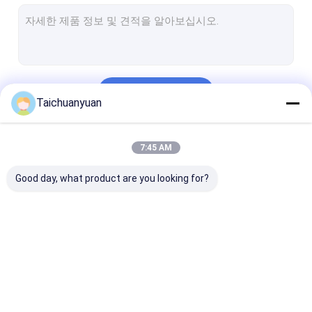
발굴기 스윙 드라이브 모터
발굴기 스윙 감소 기어박스
굴삭기 변동 드라이브부
계속하다
굴삭기 유압펌프
Taichuanyuan
굴삭기 유압 펌프부
우리의 카테고리
7:45 AM
센터 조인트 조립
Good day, what product are you looking for?
엔진 제품
굴삭기 말단 전동 왕복
발굴기 이동 감소 기어
굴삭기 최종 드
거리 모터
박스
부품