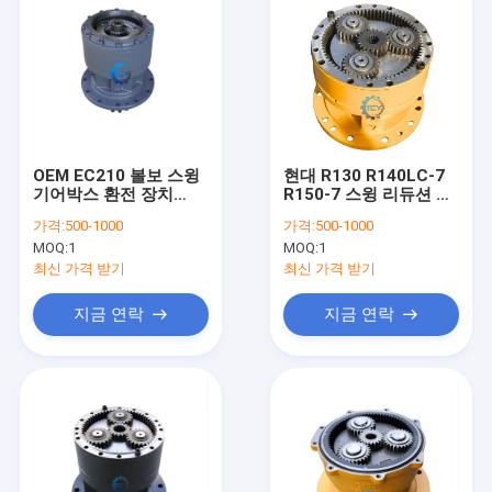
OEM EC210 볼보 스윙
현대 R130 R140LC-7
기어박스 환전 장치
R150-7 스윙 리듀션 기
14541069
어박스 조립 31e6-
가격:
500-1000
가격:
500-1000
VOE14541069
12020 31e6-12030
MOQ:
1
MOQ:
1
최신 가격 받기
최신 가격 받기
지금 연락
지금 연락
집
제품
비디오