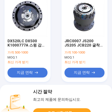
DX520LC DX500
JRC0007 JS200
K1000777A 스윙 감소
JS205 JCB220 굴착기
기어박스 발굴기 최종
용 스윙 드라이브 기어
가격:
500-1000
가격:
100-1000
드라이브 모터 170303-
박스 환속기
MOQ:
1
MOQ:
1
00105 170303-00040
170301-00001
최신 가격 받기
최신 가격 받기
지금 연락
지금 연락
시간 절약
최고의 제품에 문의하십시오.