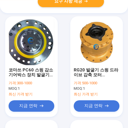
요구 사항 제공
코마쓰 PC60 스윙 감소
RG20 발굴기 스윙 드라
기어박스 장치 발굴기
이브 감축 모터
2012600040 201-26-
M5X180CHB
가격:
300-1000
가격:
500-1000
00060
60042755 Sy365
MOQ:
1
MOQ:
1
Sy365pro Sy365H
Sy305
최신 가격 받기
최신 가격 받기
지금 연락
지금 연락