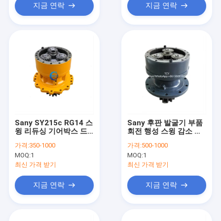
지금 연락
지금 연락
Sany SY215c RG14 스
Sany 후판 발굴기 부품
윙 리듀싱 기어박스 드
회전 행성 스윙 감소 기
라이브 13275862
어박스 Sy135 Sy135c
가격:
350-1000
가격:
500-1000
60010554
Sy135F OEM
MOQ:
1
MOQ:
1
최신 가격 받기
최신 가격 받기
지금 연락
지금 연락