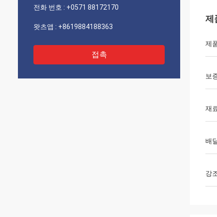
전화 번호 :
+0571 88172170
제
왓츠앱 :
+8619884188363
제품
접촉
보
재
배달
강