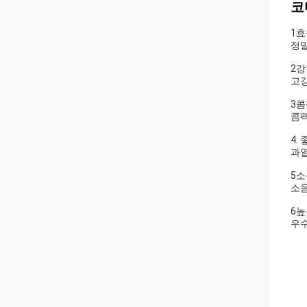
코
1효
정밀
2강
고강
3
콤팩
4.
과열
5소
소음
6높
우수