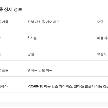
품 상세 정보
 이름
진행 저하율 기어박스
모델
증
6 개월
어플리
료
강철
브랜드
 포트
광저우 닝보 이우
조하다
PC500-10 이동 감소 기어박스
,
코마쓰 발굴기 이동 감