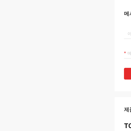
메
제
T