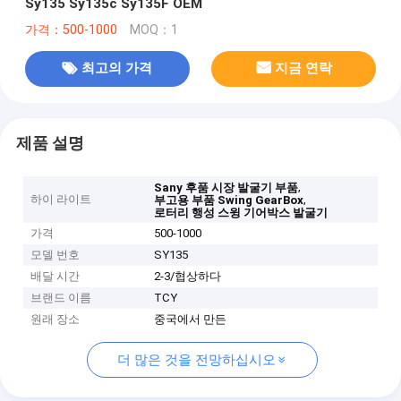
Sy135 Sy135c Sy135F OEM
가격：500-1000
MOQ：1
최고의 가격
지금 연락
제품 설명
,
Sany 후품 시장 발굴기 부품
하이 라이트
,
부고용 부품 Swing GearBox
로터리 행성 스윙 기어박스 발굴기
가격
500-1000
모델 번호
SY135
배달 시간
2-3/협상하다
브랜드 이름
TCY
원래 장소
중국에서 만든
더 많은 것을 전망하십시오