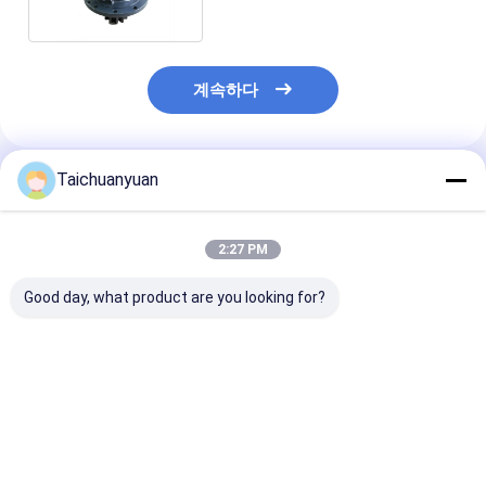
계속하다
Taichuanyuan
추천된 제품
2:27 PM
Good day, what product are you looking for?
536-7289 스윙 감속 기
450/12702 JCB 백호
SWING MOTO
어 538-5282
3CX용 캐리어 애눌러스
KTC11111
Cat349GC 349D2용
KTC11110 KT
SH490LHD-6
SUMITOMO용
최고의 가격
최고의 가격
최고의 
치