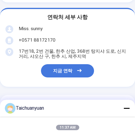
연락처 세부 사항
Miss. sunny
+0571 88172170
17번18, 2번 건물, 한추 산업, 368번 탕지샤 도로, 신지
거리, 샤오산 구, 한추 시, 제주지역
지금 연락
가장 저렴 한 가격 으로
Taichuanyuan
TM70VD 발굴기 최종 드라이브 모터
11:37 AM
태양 기어 드라이브 샤프트 예비 부품
130188000018 10빨 17빨