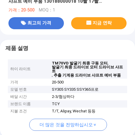
샤프트 예비 부품 130188000018 10빨 17빨
130188000721A
가격：20-500
MOQ：1
최고의 가격
지금 연락
제품 설명
,
TM70VD 발굴기 최종 구동 모터
발굴기 최종 드라이브 모터 드라이브 샤프
하이 라이트
트
,
추출 기계용 드라이브 샤프트 예비 부품
가격
20-500
모델 번호
SY305 SY335 SSY365프로
배달 시간
2-3/협상하다
브랜드 이름
TCY
지불 조건
T/T, Alipay, Wechat 등등
더 많은 것을 전망하십시오