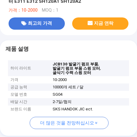
터 E311 E312 SH120A1 SH120A2
가격：10-2000
MOQ：1
최고의 가격
지금 연락
제품 설명
,
JCB130 발굴기 펌프 부품
하이 라이트
,
발굴기 펌프 부품 스윙 모터
굴삭기 수력 스윙 모터
가격
10-2000
공급 능력
10000개 세트 / 달
모델 번호
SG04
배달 시간
2-7일/협의
브랜드 이름
SKS HANDOK JIC ect.
더 많은 것을 전망하십시오