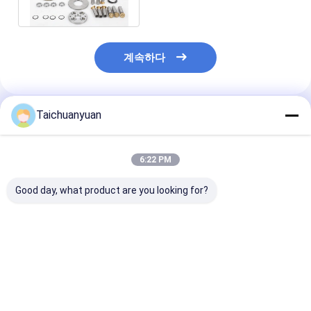
SH120A2
계속하다
Taichuanyuan
추천된 제품
6:22 PM
Good day, what product are you looking for?
K3v112dtp Hpv112
실린더 블록 밸브 피스
캐터필러 발굴기
발굴기 수압 펌프 부품
톤 신발 스와시 플레이
펌프 부품 모터 
교체 실린더 블록 밸브
트 세트 수압 펌프 교체
Cat200 SH200
플레이트 피션 신발
부품
JCB200 R275-
SK250-8
최고의 가격
최고의 가격
최고의 